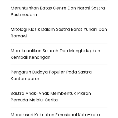
Meruntuhkan Batas Genre Dan Narasi Sastra
Postmodern
Mitologi Klasik Dalam Sastra Barat Yunani Dan
Romawi
Merekaualikan Sejarah Dan Menghidupkan
Kembali Kenangan
Pengaruh Budaya Populer Pada Sastra
Kontemporer
Sastra Anak-Anak Membentuk Pikiran
Pemuda Melalui Cerita
Menelusuri Kekuatan Emosional Kata-kata