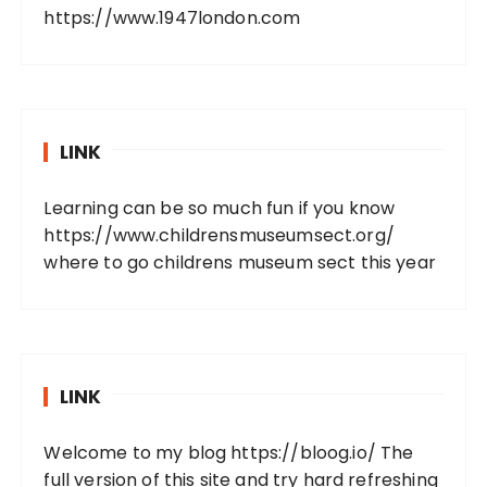
https://www.1947london.com
LINK
Learning can be so much fun if you know
https://www.childrensmuseumsect.org/
where to go childrens museum sect this year
LINK
Welcome to my blog
https://bloog.io/
The
full version of this site and try hard refreshing