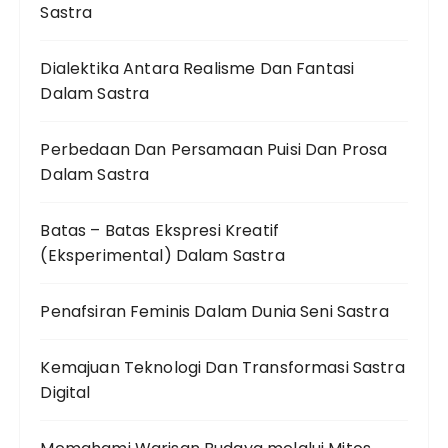
Sastra
Dialektika Antara Realisme Dan Fantasi
Dalam Sastra
Perbedaan Dan Persamaan Puisi Dan Prosa
Dalam Sastra
Batas – Batas Ekspresi Kreatif
(Eksperimental) Dalam Sastra
Penafsiran Feminis Dalam Dunia Seni Sastra
Kemajuan Teknologi Dan Transformasi Sastra
Digital