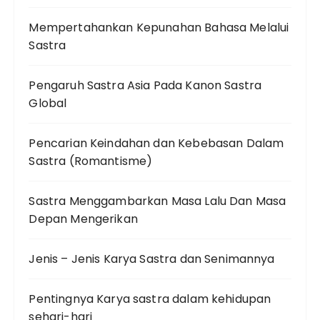
Mempertahankan Kepunahan Bahasa Melalui
Sastra
Pengaruh Sastra Asia Pada Kanon Sastra
Global
Pencarian Keindahan dan Kebebasan Dalam
Sastra (Romantisme)
Sastra Menggambarkan Masa Lalu Dan Masa
Depan Mengerikan
Jenis – Jenis Karya Sastra dan Senimannya
Pentingnya Karya sastra dalam kehidupan
sehari-hari