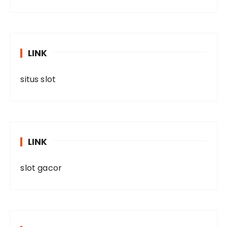
LINK
situs slot
LINK
slot gacor