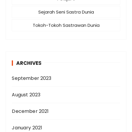
Sejarah Seni Sastra Dunia
Tokoh-Tokoh Sastrawan Dunia
ARCHIVES
September 2023
August 2023
December 2021
January 2021