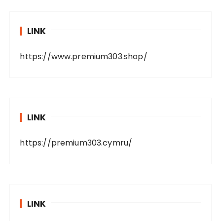
LINK
https://www.premium303.shop/
LINK
https://premium303.cymru/
LINK