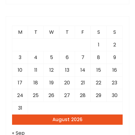
r
c
h
f
M
T
W
T
F
S
S
o
r
1
2
:
3
4
5
6
7
8
9
10
11
12
13
14
15
16
17
18
19
20
21
22
23
24
25
26
27
28
29
30
31
August 2026
« Sep