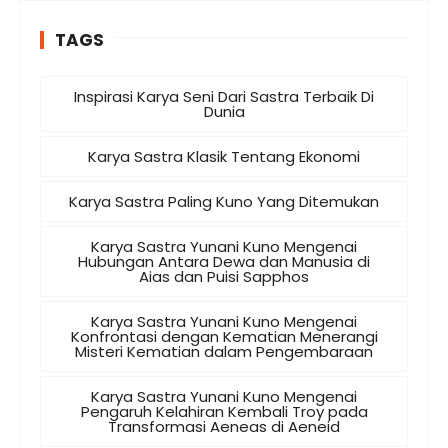
TAGS
Inspirasi Karya Seni Dari Sastra Terbaik Di
Dunia
Karya Sastra Klasik Tentang Ekonomi
Karya Sastra Paling Kuno Yang Ditemukan
Karya Sastra Yunani Kuno Mengenai
Hubungan Antara Dewa dan Manusia di
Aias dan Puisi Sapphos
Karya Sastra Yunani Kuno Mengenai
Konfrontasi dengan Kematian Menerangi
Misteri Kematian dalam Pengembaraan
Karya Sastra Yunani Kuno Mengenai
Pengaruh Kelahiran Kembali Troy pada
Transformasi Aeneas di Aeneid