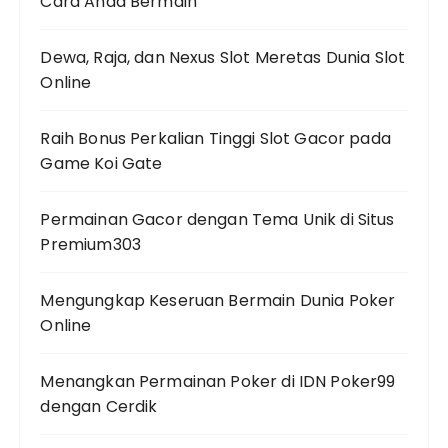
Cara Anda Bermain
Dewa, Raja, dan Nexus Slot Meretas Dunia Slot
Online
Raih Bonus Perkalian Tinggi Slot Gacor pada
Game Koi Gate
Permainan Gacor dengan Tema Unik di Situs
Premium303
Mengungkap Keseruan Bermain Dunia Poker
Online
Menangkan Permainan Poker di IDN Poker99
dengan Cerdik