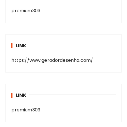
premium303
LINK
https://www.geradordesenha.com/
LINK
premium303