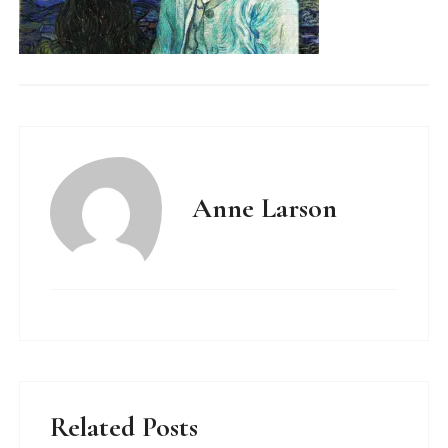
Anne Larson
Related Posts