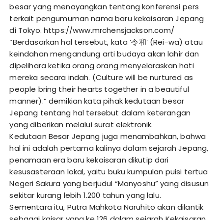
besar yang menayangkan tentang konferensi pers
terkait pengumuman nama baru kekaisaran Jepang
di Tokyo.
https://www.mrchensjackson.com/
“Berdasarkan hal tersebut, kata ‘令和’ (Rei-wa) atau
keindahan mengandung arti budaya akan lahir dan
dipelihara ketika orang orang menyelaraskan hati
mereka secara indah. (Culture will be nurtured as
people bring their hearts together in a beautiful
manner).” demikian kata pihak kedutaan besar
Jepang tentang hal tersebut dalam keterangan
yang diberikan melalui surat elektronik.
Kedutaan Besar Jepang juga menambahkan, bahwa
hal ini adalah pertama kalinya dalam sejarah Jepang,
penamaan era baru kekaisaran dikutip dari
kesusasteraan lokal, yaitu buku kumpulan puisi tertua
Negeri Sakura yang berjudul “Manyoshu” yang disusun
sekitar kurang lebih 1.200 tahun yang lalu.
Sementara itu, Putra Mahkota Naruhito akan dilantik
sebagai kaisar yang ke 126 dalam sejarah Kekaisaran