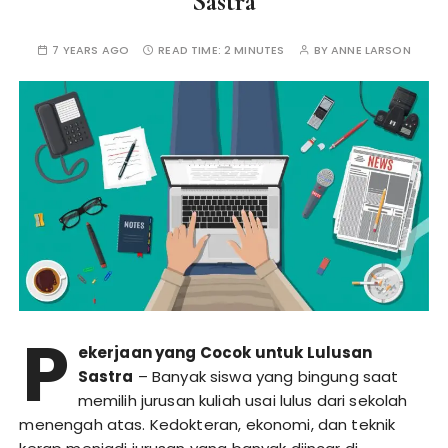
Sastra
7 YEARS AGO
READ TIME:
2 MINUTES
BY
ANNE LARSON
P
ekerjaan yang Cocok untuk Lulusan
Sastra
– Banyak siswa yang bingung saat
memilih jurusan kuliah usai lulus dari sekolah
menengah atas. Kedokteran, ekonomi, dan teknik