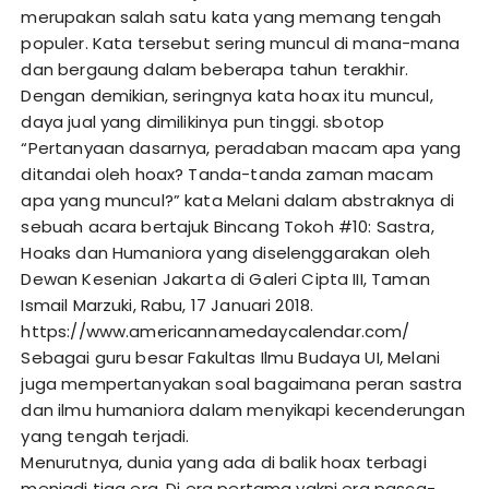
merupakan salah satu kata yang memang tengah
populer. Kata tersebut sering muncul di mana-mana
dan bergaung dalam beberapa tahun terakhir.
Dengan demikian, seringnya kata hoax itu muncul,
daya jual yang dimilikinya pun tinggi.
sbotop
“Pertanyaan dasarnya, peradaban macam apa yang
ditandai oleh hoax? Tanda-tanda zaman macam
apa yang muncul?” kata Melani dalam abstraknya di
sebuah acara bertajuk Bincang Tokoh #10: Sastra,
Hoaks dan Humaniora yang diselenggarakan oleh
Dewan Kesenian Jakarta di Galeri Cipta III, Taman
Ismail Marzuki, Rabu, 17 Januari 2018.
https://www.americannamedaycalendar.com/
Sebagai guru besar Fakultas Ilmu Budaya UI, Melani
juga mempertanyakan soal bagaimana peran sastra
dan ilmu humaniora dalam menyikapi kecenderungan
yang tengah terjadi.
Menurutnya, dunia yang ada di balik hoax terbagi
menjadi tiga era. Di era pertama yakni era pasca-