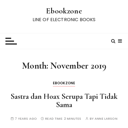
S
Ebookzone
k
i
LINE OF ELECTRONIC BOOKS
p
t
o
c
o
n
Month:
November 2019
t
e
n
EBOOKZONE
t
Sastra dan Hoax Serupa Tapi Tidak
Sama
7 YEARS AGO
READ TIME:
2 MINUTES
BY
ANNE LARSON