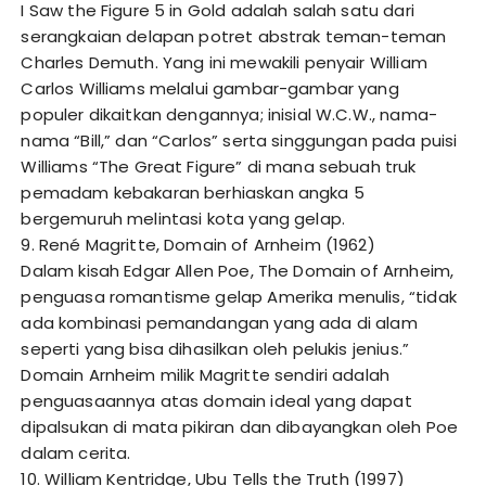
I Saw the Figure 5 in Gold adalah salah satu dari
serangkaian delapan potret abstrak teman-teman
Charles Demuth. Yang ini mewakili penyair William
Carlos Williams melalui gambar-gambar yang
populer dikaitkan dengannya; inisial W.C.W., nama-
nama “Bill,” dan “Carlos” serta singgungan pada puisi
Williams “The Great Figure” di mana sebuah truk
pemadam kebakaran berhiaskan angka 5
bergemuruh melintasi kota yang gelap.
9. René Magritte, Domain of Arnheim (1962)
Dalam kisah Edgar Allen Poe, The Domain of Arnheim,
penguasa romantisme gelap Amerika menulis, “tidak
ada kombinasi pemandangan yang ada di alam
seperti yang bisa dihasilkan oleh pelukis jenius.”
Domain Arnheim milik Magritte sendiri adalah
penguasaannya atas domain ideal yang dapat
dipalsukan di mata pikiran dan dibayangkan oleh Poe
dalam cerita.
10. William Kentridge, Ubu Tells the Truth (1997)