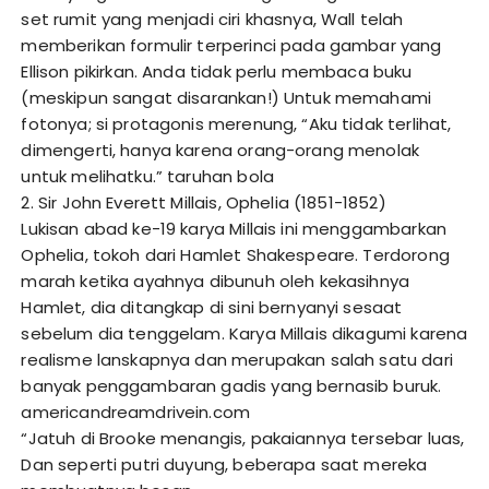
set rumit yang menjadi ciri khasnya, Wall telah
memberikan formulir terperinci pada gambar yang
Ellison pikirkan. Anda tidak perlu membaca buku
(meskipun sangat disarankan!) Untuk memahami
fotonya; si protagonis merenung, “Aku tidak terlihat,
dimengerti, hanya karena orang-orang menolak
untuk melihatku.”
taruhan bola
2. Sir John Everett Millais, Ophelia (1851-1852)
Lukisan abad ke-19 karya Millais ini menggambarkan
Ophelia, tokoh dari Hamlet Shakespeare. Terdorong
marah ketika ayahnya dibunuh oleh kekasihnya
Hamlet, dia ditangkap di sini bernyanyi sesaat
sebelum dia tenggelam. Karya Millais dikagumi karena
realisme lanskapnya dan merupakan salah satu dari
banyak penggambaran gadis yang bernasib buruk.
americandreamdrivein.com
“Jatuh di Brooke menangis, pakaiannya tersebar luas,
Dan seperti putri duyung, beberapa saat mereka