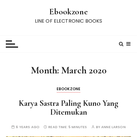
S
Ebookzone
k
i
LINE OF ELECTRONIC BOOKS
p
t
o
c
o
n
Month:
March 2020
t
e
n
EBOOKZONE
t
Karya Sastra Paling Kuno Yang
Ditemukan
6 YEARS AGO
READ TIME:
5 MINUTES
BY
ANNE LARSON