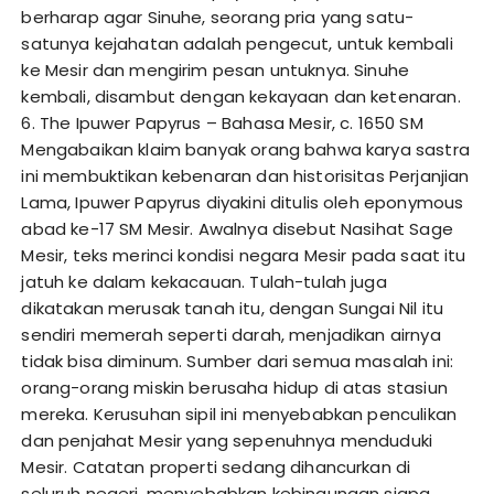
berharap agar Sinuhe, seorang pria yang satu-
satunya kejahatan adalah pengecut, untuk kembali
ke Mesir dan mengirim pesan untuknya. Sinuhe
kembali, disambut dengan kekayaan dan ketenaran.
6. The Ipuwer Papyrus – Bahasa Mesir, c. 1650 SM
Mengabaikan klaim banyak orang bahwa karya sastra
ini membuktikan kebenaran dan historisitas Perjanjian
Lama, Ipuwer Papyrus diyakini ditulis oleh eponymous
abad ke-17 SM Mesir. Awalnya disebut Nasihat Sage
Mesir, teks merinci kondisi negara Mesir pada saat itu
jatuh ke dalam kekacauan. Tulah-tulah juga
dikatakan merusak tanah itu, dengan Sungai Nil itu
sendiri memerah seperti darah, menjadikan airnya
tidak bisa diminum. Sumber dari semua masalah ini:
orang-orang miskin berusaha hidup di atas stasiun
mereka. Kerusuhan sipil ini menyebabkan penculikan
dan penjahat Mesir yang sepenuhnya menduduki
Mesir. Catatan properti sedang dihancurkan di
seluruh negeri, menyebabkan kebingungan siapa