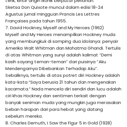
terik, kincir angin ikonik berputar perlahan.
Sketsa Don Quixote muncul dalam edisi 18-24
Agustus jurnal mingguan Prancis Les Lettres
Françaises pada tahun 1955.
7. David Hockney, Myself and My Heroes (1962)
Myself and My Heroes menampilkan Hockney muda
yang membungkuk di samping dua idolanya: penyair
Amerika Walt Whitman dan Mahatma Ghandi. Tertulis
di atas Whitman yang sunyi adalah kalimat “Demi
kasih sayang teman-teman” dari puisinya “Aku
Mendengarnya Dibebankan Terhadap Aku”.
Sebaliknya, tertulis di atas potret diri Hockney adalah
kata-kata “Saya berusia 21 tahun dan mengenakan
kacamata.” Nada mencela diri sendiri dan lucu adalah
ciri khas Hockney dan sentimen terkait dengan
banyak seniman muda yang mungkin juga merasakan
beban harapan dari para hebat yang datang
sebelum mereka.
8. Charles Demuth, I Saw the Figur 5 in Gold (1928)