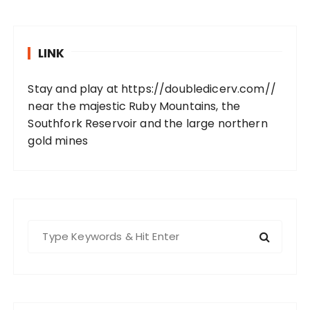
LINK
Stay and play at
https://doubledicerv.com//
near the majestic Ruby Mountains, the
Southfork Reservoir and the large northern
gold mines
S
e
a
r
c