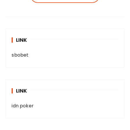
LINK
sbobet
LINK
idn poker