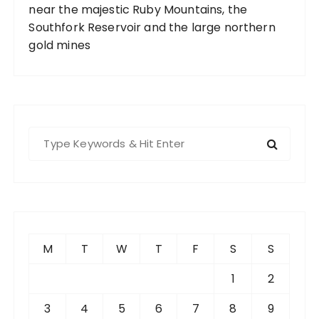
near the majestic Ruby Mountains, the
Southfork Reservoir and the large northern
gold mines
S
e
a
r
c
h
f
M
T
W
T
F
S
S
o
r
1
2
:
3
4
5
6
7
8
9