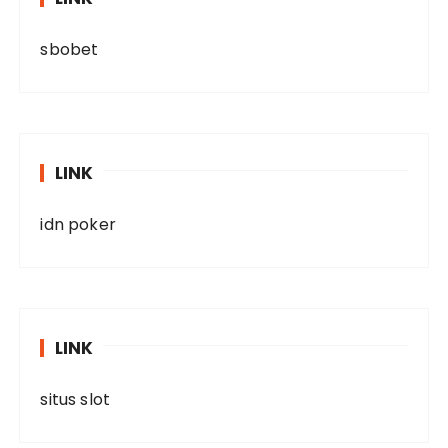
sbobet
LINK
idn poker
LINK
situs slot