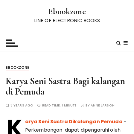
S
Ebookzone
k
i
LINE OF ELECTRONIC BOOKS
p
t
o
c
o
n
EBOOKZONE
t
e
Karya Seni Sastra Bagi kalangan
n
di Pemuda
t
3 YEARS AGO
READ TIME:
1 MINUTE
BY
ANNE LARSON
K
arya Seni Sastra Dikalangan Pemuda
–
Perkembangan dapat dipengaruhi oleh