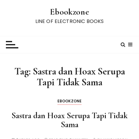
S
Ebookzone
k
i
LINE OF ELECTRONIC BOOKS
p
t
o
c
o
n
Tag:
Sastra dan Hoax Serupa
t
Tapi Tidak Sama
e
n
t
EBOOKZONE
Sastra dan Hoax Serupa Tapi Tidak
Sama