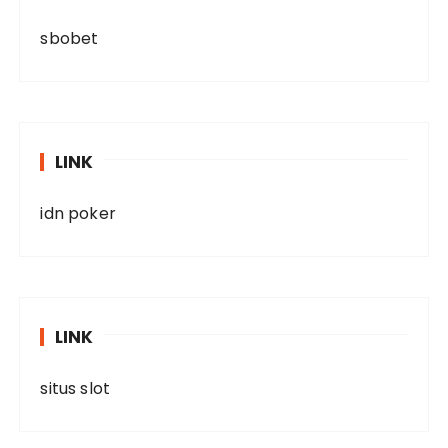
sbobet
LINK
idn poker
LINK
situs slot