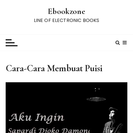
S
Ebookzone
k
i
LINE OF ELECTRONIC BOOKS
p
t
o
c
o
n
Cara-Cara Membuat Puisi
t
e
n
t