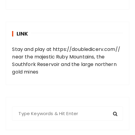
LINK
Stay and play at
https://doubledicerv.com//
near the majestic Ruby Mountains, the
Southfork Reservoir and the large northern
gold mines
S
e
a
r