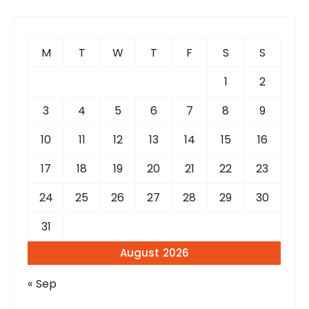
c
h
f
M
T
W
T
F
S
S
o
r
1
2
:
3
4
5
6
7
8
9
10
11
12
13
14
15
16
17
18
19
20
21
22
23
24
25
26
27
28
29
30
31
August 2026
« Sep