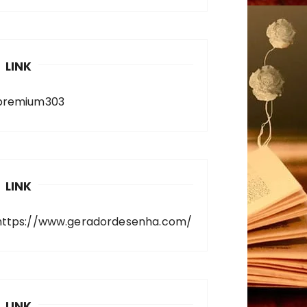
LINK
premium303
LINK
https://www.geradordesenha.com/
LINK