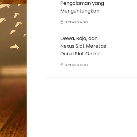
Pengalaman yang
Menguntungkan
3 YEARS AGO
Dewa, Raja, dan
Nexus Slot Meretas
Dunia Slot Online
3 YEARS AGO