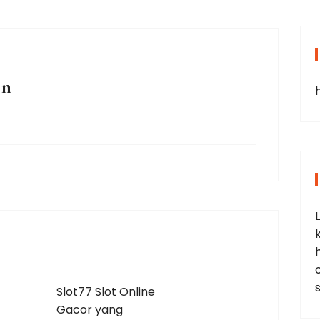
on
Slot77 Slot Online
Gacor yang