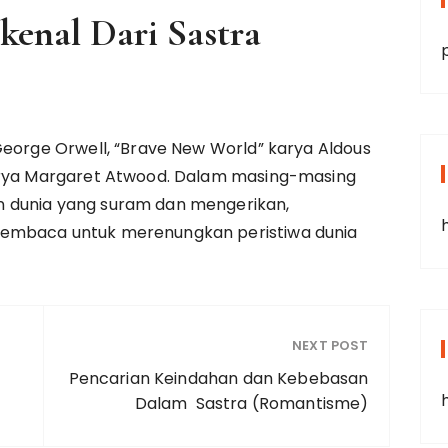
enal Dari Sastra
George Orwell, “Brave New World” karya Aldous
karya Margaret Atwood. Dalam masing-masing
 dunia yang suram dan mengerikan,
pembaca untuk merenungkan peristiwa dunia
NEXT POST
Pencarian Keindahan dan Kebebasan
Dalam Sastra (Romantisme)