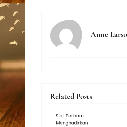
Anne Lars
Related Posts
Slot Terbaru
Menghadirkan