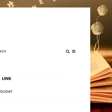
LICY
LINK
sbobet