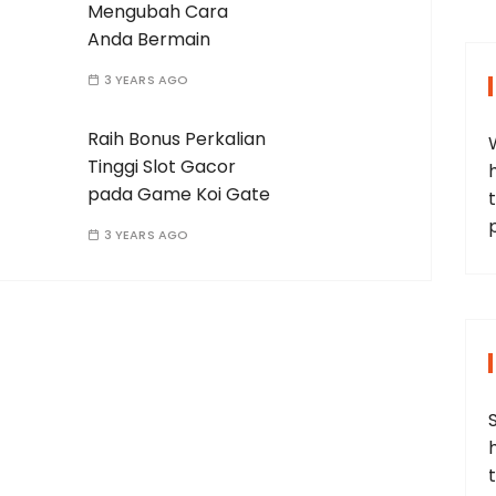
Mengubah Cara
Anda Bermain
3 YEARS AGO
Raih Bonus Perkalian
Tinggi Slot Gacor
pada Game Koi Gate
t
3 YEARS AGO