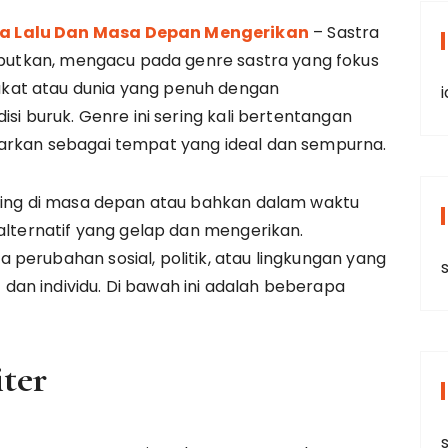
 Lalu Dan Masa Depan Mengerikan
– Sastra
ebutkan, mengacu pada genre sastra yang fokus
at atau dunia yang penuh dengan
isi buruk. Genre ini sering kali bertentangan
arkan sebagai tempat yang ideal dan sempurna.
tting di masa depan atau bahkan dalam waktu
 alternatif yang gelap dan mengerikan.
perubahan sosial, politik, atau lingkungan yang
s
an individu. Di bawah ini adalah beberapa
ter