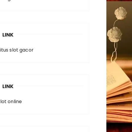
LINK
situs slot gacor
LINK
lot online