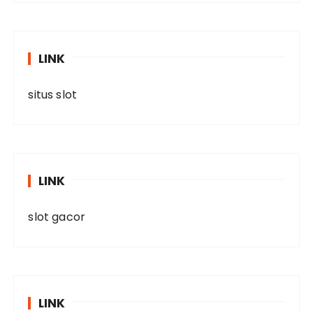
LINK
situs slot
LINK
slot gacor
LINK