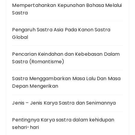
Mempertahankan Kepunahan Bahasa Melalui
Sastra
Pengaruh Sastra Asia Pada Kanon Sastra
Global
Pencarian Keindahan dan Kebebasan Dalam
Sastra (Romantisme)
Sastra Menggambarkan Masa Lalu Dan Masa
Depan Mengerikan
Jenis – Jenis Karya Sastra dan Senimannya
Pentingnya Karya sastra dalam kehidupan
sehari-hari