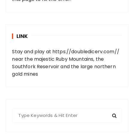
LINK
Stay and play at
https://doubledicerv.com//
near the majestic Ruby Mountains, the
Southfork Reservoir and the large northern
gold mines
S
e
a