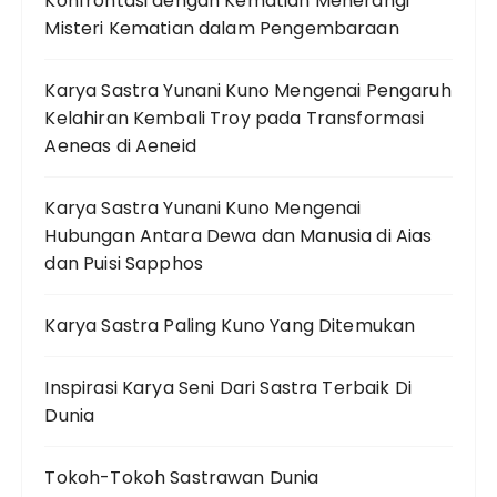
Konfrontasi dengan Kematian Menerangi
Misteri Kematian dalam Pengembaraan
Karya Sastra Yunani Kuno Mengenai Pengaruh
Kelahiran Kembali Troy pada Transformasi
Aeneas di Aeneid
Karya Sastra Yunani Kuno Mengenai
Hubungan Antara Dewa dan Manusia di Aias
dan Puisi Sapphos
Karya Sastra Paling Kuno Yang Ditemukan
Inspirasi Karya Seni Dari Sastra Terbaik Di
Dunia
Tokoh-Tokoh Sastrawan Dunia