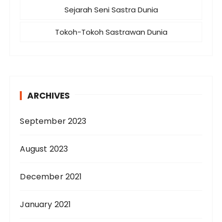
Sejarah Seni Sastra Dunia
Tokoh-Tokoh Sastrawan Dunia
ARCHIVES
September 2023
August 2023
December 2021
January 2021