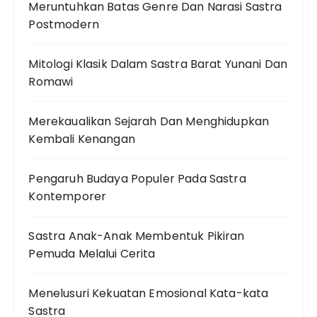
Meruntuhkan Batas Genre Dan Narasi Sastra
Postmodern
Mitologi Klasik Dalam Sastra Barat Yunani Dan
Romawi
Merekaualikan Sejarah Dan Menghidupkan
Kembali Kenangan
Pengaruh Budaya Populer Pada Sastra
Kontemporer
Sastra Anak-Anak Membentuk Pikiran
Pemuda Melalui Cerita
Menelusuri Kekuatan Emosional Kata-kata
Sastra