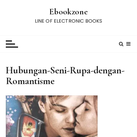
S
Ebookzone
k
i
LINE OF ELECTRONIC BOOKS
p
t
o
c
o
n
Hubungan-Seni-Rupa-dengan-
t
Romantisme
e
n
t