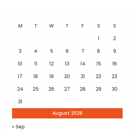
r
c
h
f
M
T
W
T
F
S
S
o
r
1
2
:
3
4
5
6
7
8
9
10
11
12
13
14
15
16
17
18
19
20
21
22
23
24
25
26
27
28
29
30
31
August 2026
« Sep