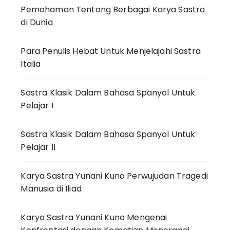
Pemahaman Tentang Berbagai Karya Sastra
di Dunia
Para Penulis Hebat Untuk Menjelajahi Sastra
Italia
Sastra Klasik Dalam Bahasa Spanyol Untuk
Pelajar I
Sastra Klasik Dalam Bahasa Spanyol Untuk
Pelajar II
Karya Sastra Yunani Kuno Perwujudan Tragedi
Manusia di Iliad
Karya Sastra Yunani Kuno Mengenai