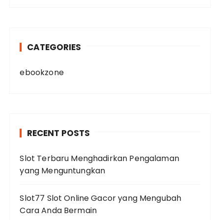
CATEGORIES
ebookzone
RECENT POSTS
Slot Terbaru Menghadirkan Pengalaman
yang Menguntungkan
Slot77 Slot Online Gacor yang Mengubah
Cara Anda Bermain