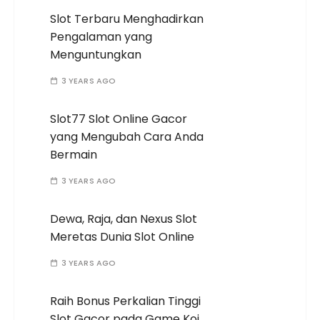
Slot Terbaru Menghadirkan
Pengalaman yang
Menguntungkan
3 YEARS AGO
Slot77 Slot Online Gacor
yang Mengubah Cara Anda
Bermain
3 YEARS AGO
Dewa, Raja, dan Nexus Slot
Meretas Dunia Slot Online
3 YEARS AGO
Raih Bonus Perkalian Tinggi
Slot Gacor pada Game Koi