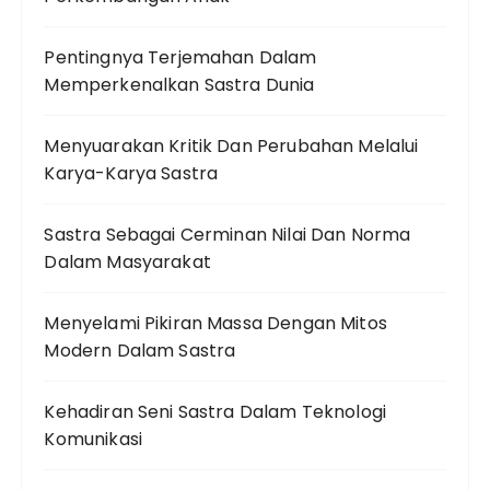
Pentingnya Terjemahan Dalam
Memperkenalkan Sastra Dunia
Menyuarakan Kritik Dan Perubahan Melalui
Karya-Karya Sastra
Sastra Sebagai Cerminan Nilai Dan Norma
Dalam Masyarakat
Menyelami Pikiran Massa Dengan Mitos
Modern Dalam Sastra
Kehadiran Seni Sastra Dalam Teknologi
Komunikasi