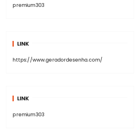
premium303
LINK
https://www.geradordesenha.com/
LINK
premium303