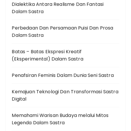
Dialektika Antara Realisme Dan Fantasi
Dalam Sastra
Perbedaan Dan Persamaan Puisi Dan Prosa
Dalam Sastra
Batas – Batas Ekspresi Kreatif
(Eksperimental) Dalam Sastra
Penafsiran Feminis Dalam Dunia Seni Sastra
Kemajuan Teknologi Dan Transformasi Sastra
Digital
Memahami Warisan Budaya melalui Mitos
Legenda Dalam Sastra