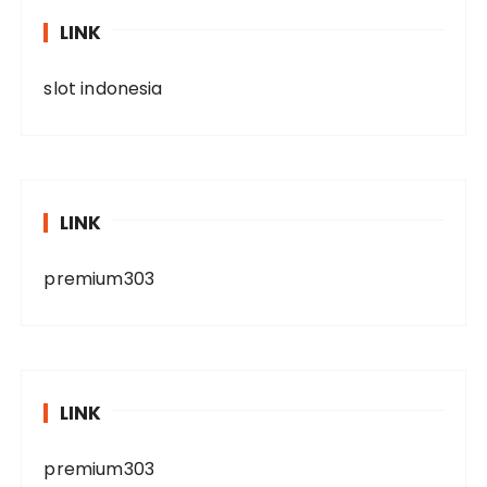
LINK
slot indonesia
LINK
premium303
LINK
premium303