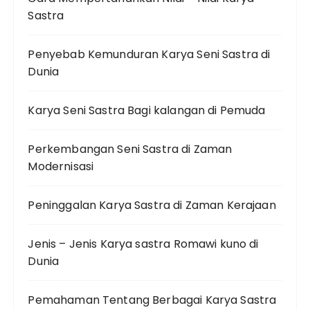
Sastra
Penyebab Kemunduran Karya Seni Sastra di
Dunia
Karya Seni Sastra Bagi kalangan di Pemuda
Perkembangan Seni Sastra di Zaman
Modernisasi
Peninggalan Karya Sastra di Zaman Kerajaan
Jenis – Jenis Karya sastra Romawi kuno di
Dunia
Pemahaman Tentang Berbagai Karya Sastra