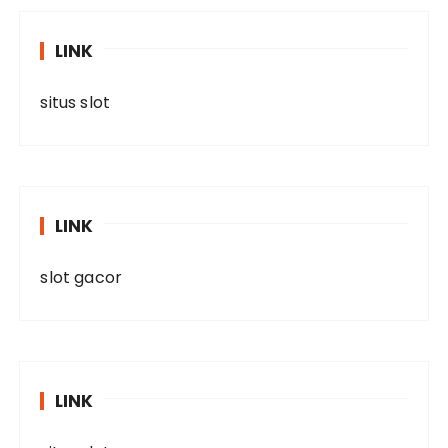
LINK
situs slot
LINK
slot gacor
LINK