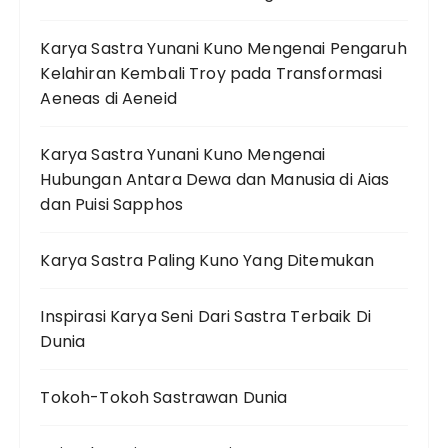
Karya Sastra Yunani Kuno Mengenai Pengaruh
Kelahiran Kembali Troy pada Transformasi
Aeneas di Aeneid
Karya Sastra Yunani Kuno Mengenai
Hubungan Antara Dewa dan Manusia di Aias
dan Puisi Sapphos
Karya Sastra Paling Kuno Yang Ditemukan
Inspirasi Karya Seni Dari Sastra Terbaik Di
Dunia
Tokoh-Tokoh Sastrawan Dunia