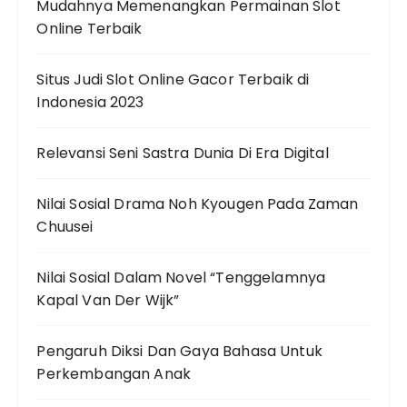
Mudahnya Memenangkan Permainan Slot
Online Terbaik
Situs Judi Slot Online Gacor Terbaik di
Indonesia 2023
Relevansi Seni Sastra Dunia Di Era Digital
Nilai Sosial Drama Noh Kyougen Pada Zaman
Chuusei
Nilai Sosial Dalam Novel “Tenggelamnya
Kapal Van Der Wijk”
Pengaruh Diksi Dan Gaya Bahasa Untuk
Perkembangan Anak