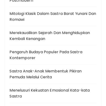
Postmodern
Mitologi Klasik Dalam Sastra Barat Yunani Dan
Romawi
Merekaualikan Sejarah Dan Menghidupkan
Kembali Kenangan
Pengaruh Budaya Populer Pada Sastra
Kontemporer
Sastra Anak-Anak Membentuk Pikiran
Pemuda Melalui Cerita
Menelusuri Kekuatan Emosional Kata-kata
Sastra