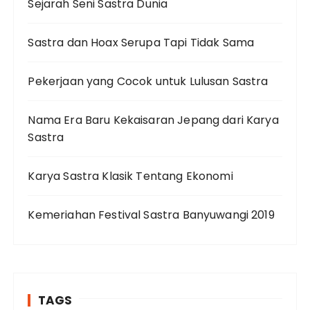
Sejarah Seni Sastra Dunia
Sastra dan Hoax Serupa Tapi Tidak Sama
Pekerjaan yang Cocok untuk Lulusan Sastra
Nama Era Baru Kekaisaran Jepang dari Karya
Sastra
Karya Sastra Klasik Tentang Ekonomi
Kemeriahan Festival Sastra Banyuwangi 2019
TAGS