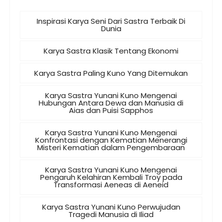
Inspirasi Karya Seni Dari Sastra Terbaik Di
Dunia
Karya Sastra Klasik Tentang Ekonomi
Karya Sastra Paling Kuno Yang Ditemukan
Karya Sastra Yunani Kuno Mengenai
Hubungan Antara Dewa dan Manusia di
Aias dan Puisi Sapphos
Karya Sastra Yunani Kuno Mengenai
Konfrontasi dengan Kematian Menerangi
Misteri Kematian dalam Pengembaraan
Karya Sastra Yunani Kuno Mengenai
Pengaruh Kelahiran Kembali Troy pada
Transformasi Aeneas di Aeneid
Karya Sastra Yunani Kuno Perwujudan
Tragedi Manusia di Iliad