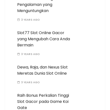
Pengalaman yang
Menguntungkan
3 YEARS AGO
Slot77 Slot Online Gacor
yang Mengubah Cara Anda
Bermain
3 YEARS AGO
Dewa, Raja, dan Nexus Slot
Meretas Dunia Slot Online
3 YEARS AGO
Raih Bonus Perkalian Tinggi
Slot Gacor pada Game Koi
Gate