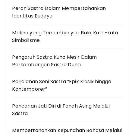
Peran Sastra Dalam Mempertahankan
Identitas Budaya
Makna yang Tersembunyi di Balik Kata-kata
Simbolisme
Pengaruh Sastra Kuno Mesir Dalam
Perkembangan Sastra Dunia
Perjalanan Seni Sastra “Epik Klasik hingga
Kontemporer”
Pencarian Jati Diri di Tanah Asing Melalui
Sastra
Mempertahankan Kepunahan Bahasa Melalui