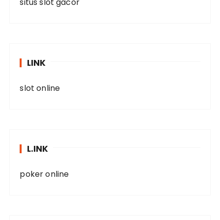
situs slot gacor
LINK
slot online
L.INK
poker online