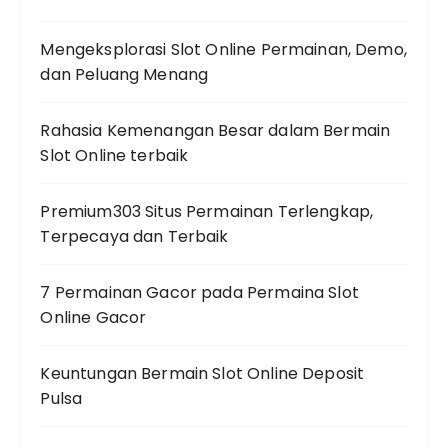
Mengeksplorasi Slot Online Permainan, Demo,
dan Peluang Menang
Rahasia Kemenangan Besar dalam Bermain
Slot Online terbaik
Premium303 Situs Permainan Terlengkap,
Terpecaya dan Terbaik
7 Permainan Gacor pada Permaina Slot
Online Gacor
Keuntungan Bermain Slot Online Deposit
Pulsa