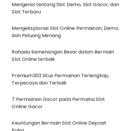
Mengenal tentang Slot Demo, Slot Gacor, dan
Slot Terbaru
Mengeksplorasi Slot Online Permainan, Demo,
dan Peluang Menang
Rahasia Kemenangan Besar dalam Bermain
Slot Online terbaik
Premium303 Situs Permainan Terlengkap,
Terpecaya dan Terbaik
7 Permainan Gacor pada Permaina Slot
Online Gacor
Keuntungan Bermain Slot Online Deposit
Pulsa