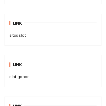
LINK
situs slot
LINK
slot gacor