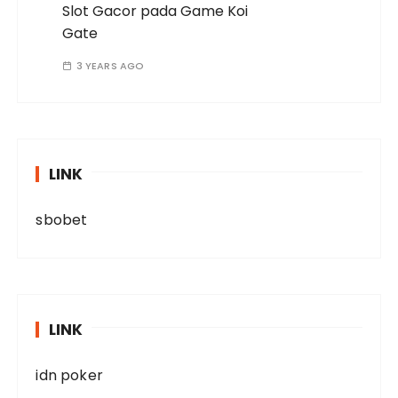
Slot Gacor pada Game Koi
Gate
3 YEARS AGO
LINK
sbobet
LINK
idn poker