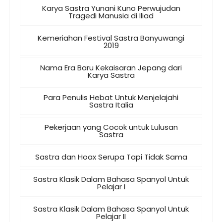
Karya Sastra Yunani Kuno Perwujudan
Tragedi Manusia di Iliad
Kemeriahan Festival Sastra Banyuwangi
2019
Nama Era Baru Kekaisaran Jepang dari
Karya Sastra
Para Penulis Hebat Untuk Menjelajahi
Sastra Italia
Pekerjaan yang Cocok untuk Lulusan
Sastra
Sastra dan Hoax Serupa Tapi Tidak Sama
Sastra Klasik Dalam Bahasa Spanyol Untuk
Pelajar I
Sastra Klasik Dalam Bahasa Spanyol Untuk
Pelajar II