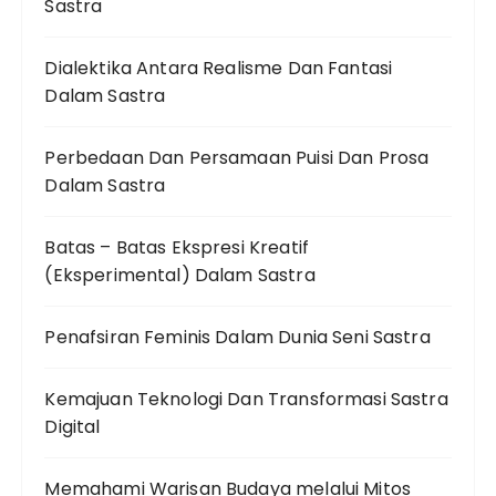
Sastra
Dialektika Antara Realisme Dan Fantasi
Dalam Sastra
Perbedaan Dan Persamaan Puisi Dan Prosa
Dalam Sastra
Batas – Batas Ekspresi Kreatif
(Eksperimental) Dalam Sastra
Penafsiran Feminis Dalam Dunia Seni Sastra
Kemajuan Teknologi Dan Transformasi Sastra
Digital
Memahami Warisan Budaya melalui Mitos