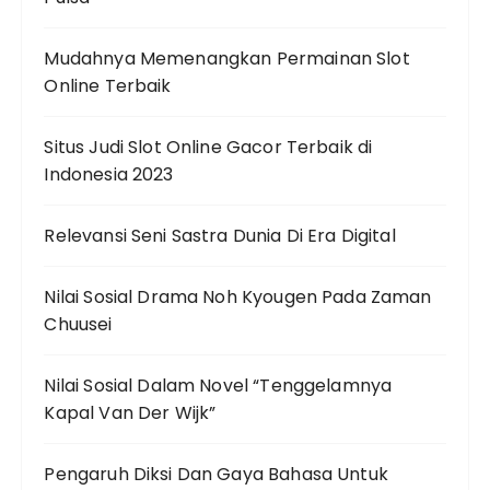
Mudahnya Memenangkan Permainan Slot
Online Terbaik
Situs Judi Slot Online Gacor Terbaik di
Indonesia 2023
Relevansi Seni Sastra Dunia Di Era Digital
Nilai Sosial Drama Noh Kyougen Pada Zaman
Chuusei
Nilai Sosial Dalam Novel “Tenggelamnya
Kapal Van Der Wijk”
Pengaruh Diksi Dan Gaya Bahasa Untuk