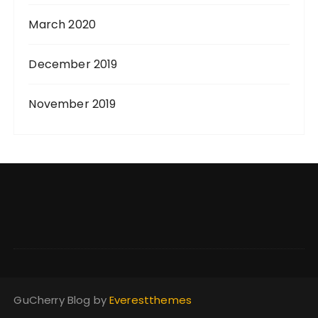
March 2020
December 2019
November 2019
GuCherry Blog by
Everestthemes