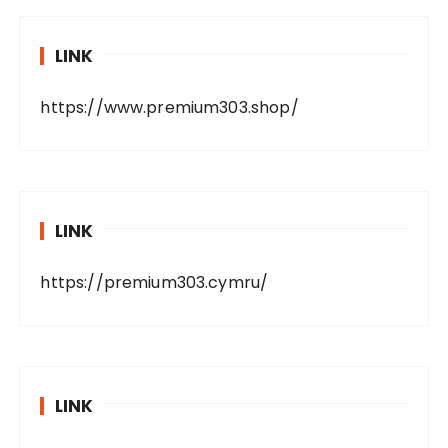
LINK
https://www.premium303.shop/
LINK
https://premium303.cymru/
LINK