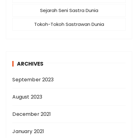
Sejarah Seni Sastra Dunia
Tokoh-Tokoh Sastrawan Dunia
ARCHIVES
September 2023
August 2023
December 2021
January 2021