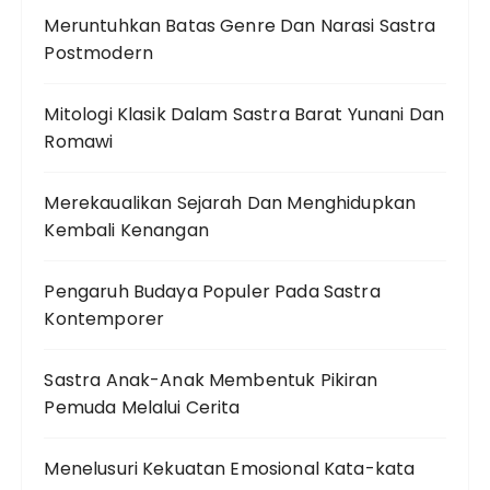
Meruntuhkan Batas Genre Dan Narasi Sastra
Postmodern
Mitologi Klasik Dalam Sastra Barat Yunani Dan
Romawi
Merekaualikan Sejarah Dan Menghidupkan
Kembali Kenangan
Pengaruh Budaya Populer Pada Sastra
Kontemporer
Sastra Anak-Anak Membentuk Pikiran
Pemuda Melalui Cerita
Menelusuri Kekuatan Emosional Kata-kata