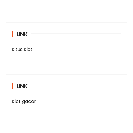
LINK
situs slot
LINK
slot gacor