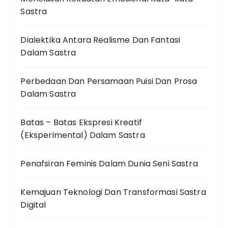
Sastra
Dialektika Antara Realisme Dan Fantasi
Dalam Sastra
Perbedaan Dan Persamaan Puisi Dan Prosa
Dalam Sastra
Batas – Batas Ekspresi Kreatif
(Eksperimental) Dalam Sastra
Penafsiran Feminis Dalam Dunia Seni Sastra
Kemajuan Teknologi Dan Transformasi Sastra
Digital