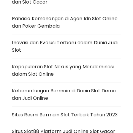
dan Slot Gacor
Rahasia Kemenangan di Agen Idn Slot Online
dan Poker Gembala
Inovasi dan Evolusi Terbaru dalam Dunia Judi
Slot
Kepopuleran Slot Nexus yang Mendominasi
dalam Slot Online
Keberuntungan Bermain di Dunia Slot Demo
dan Judi Online
Situs Resmi Bermain Slot Terbaik Tahun 2023
Situs Slot88 Platform Judi Online Slot Gacor