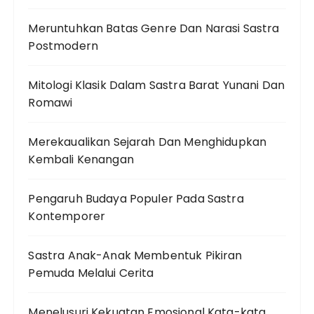
Meruntuhkan Batas Genre Dan Narasi Sastra
Postmodern
Mitologi Klasik Dalam Sastra Barat Yunani Dan
Romawi
Merekaualikan Sejarah Dan Menghidupkan
Kembali Kenangan
Pengaruh Budaya Populer Pada Sastra
Kontemporer
Sastra Anak-Anak Membentuk Pikiran
Pemuda Melalui Cerita
Menelusuri Kekuatan Emosional Kata-kata