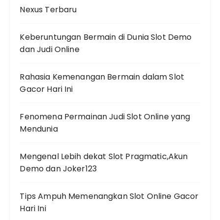
Nexus Terbaru
Keberuntungan Bermain di Dunia Slot Demo
dan Judi Online
Rahasia Kemenangan Bermain dalam Slot
Gacor Hari Ini
Fenomena Permainan Judi Slot Online yang
Mendunia
Mengenal Lebih dekat Slot Pragmatic,Akun
Demo dan Joker123
Tips Ampuh Memenangkan Slot Online Gacor
Hari Ini