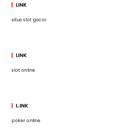
LINK
situs slot gacor
LINK
slot online
L.INK
poker online