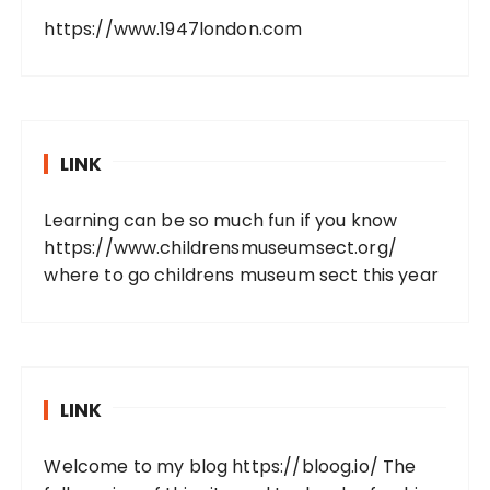
https://www.1947london.com
LINK
Learning can be so much fun if you know
https://www.childrensmuseumsect.org/
where to go childrens museum sect this year
LINK
Welcome to my blog
https://bloog.io/
The