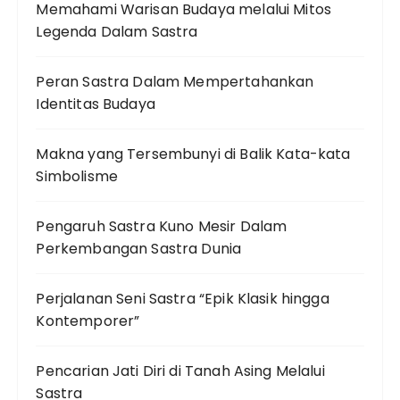
Memahami Warisan Budaya melalui Mitos
Legenda Dalam Sastra
Peran Sastra Dalam Mempertahankan
Identitas Budaya
Makna yang Tersembunyi di Balik Kata-kata
Simbolisme
Pengaruh Sastra Kuno Mesir Dalam
Perkembangan Sastra Dunia
Perjalanan Seni Sastra “Epik Klasik hingga
Kontemporer”
Pencarian Jati Diri di Tanah Asing Melalui
Sastra