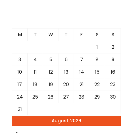
a
r
c
h
f
M
T
W
T
F
S
S
o
r
1
2
:
3
4
5
6
7
8
9
10
11
12
13
14
15
16
17
18
19
20
21
22
23
24
25
26
27
28
29
30
31
August 2026