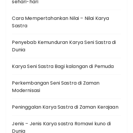
sehari-hari
Cara Mempertahankan Nilai – Nilai Karya
Sastra
Penyebab Kemunduran Karya Seni Sastra di
Dunia
Karya Seni Sastra Bagi kalangan di Pemuda
Perkembangan Seni Sastra di Zaman
Modernisasi
Peninggalan Karya Sastra di Zaman Kerajaan
Jenis – Jenis Karya sastra Romawi kuno di
Dunia