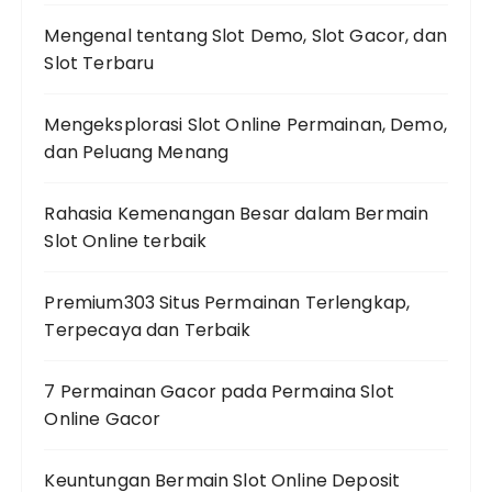
Mengenal tentang Slot Demo, Slot Gacor, dan
Slot Terbaru
Mengeksplorasi Slot Online Permainan, Demo,
dan Peluang Menang
Rahasia Kemenangan Besar dalam Bermain
Slot Online terbaik
Premium303 Situs Permainan Terlengkap,
Terpecaya dan Terbaik
7 Permainan Gacor pada Permaina Slot
Online Gacor
Keuntungan Bermain Slot Online Deposit