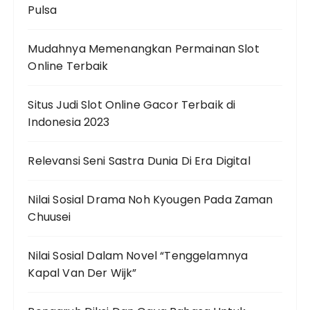
Pulsa
Mudahnya Memenangkan Permainan Slot
Online Terbaik
Situs Judi Slot Online Gacor Terbaik di
Indonesia 2023
Relevansi Seni Sastra Dunia Di Era Digital
Nilai Sosial Drama Noh Kyougen Pada Zaman
Chuusei
Nilai Sosial Dalam Novel “Tenggelamnya
Kapal Van Der Wijk”