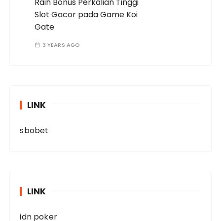
Raih Bonus Perkalian Tinggi
Slot Gacor pada Game Koi
Gate
3 YEARS AGO
LINK
sbobet
LINK
idn poker