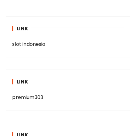
LINK
slot indonesia
LINK
premium303
LINK