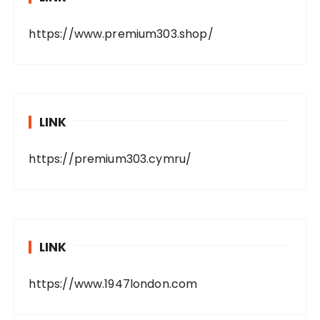
https://www.premium303.shop/
LINK
https://premium303.cymru/
LINK
https://www.1947london.com