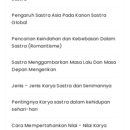
Pengaruh Sastra Asia Pada Kanon Sastra
Global
Pencarian Keindahan dan Kebebasan Dalam
Sastra (Romantisme)
Sastra Menggambarkan Masa Lalu Dan Masa
Depan Mengerikan
Jenis – Jenis Karya Sastra dan Senimannya
Pentingnya Karya sastra dalam kehidupan
sehari-hari
Cara Mempertahankan Nilai – Nilai Karya