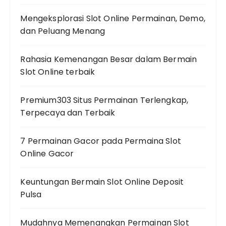
Mengeksplorasi Slot Online Permainan, Demo,
dan Peluang Menang
Rahasia Kemenangan Besar dalam Bermain
Slot Online terbaik
Premium303 Situs Permainan Terlengkap,
Terpecaya dan Terbaik
7 Permainan Gacor pada Permaina Slot
Online Gacor
Keuntungan Bermain Slot Online Deposit
Pulsa
Mudahnya Memenangkan Permainan Slot