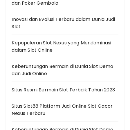
dan Poker Gembala
Inovasi dan Evolusi Terbaru dalam Dunia Judi
Slot
Kepopuleran Slot Nexus yang Mendominasi
dalam Slot Online
Keberuntungan Bermain di Dunia Slot Demo
dan Judi Online
Situs Resmi Bermain Slot Terbaik Tahun 2023
Situs Slot88 Platform Judi Online Slot Gacor
Nexus Terbaru
Keberuntungan Bermain di Dunia Slot Demo