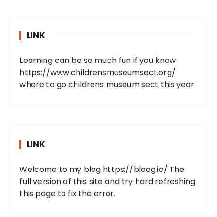
LINK
Learning can be so much fun if you know
https://www.childrensmuseumsect.org/
where to go childrens museum sect this year
LINK
Welcome to my blog
https://bloog.io/
The
full version of this site and try hard refreshing
this page to fix the error.