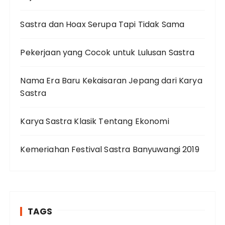
Sastra dan Hoax Serupa Tapi Tidak Sama
Pekerjaan yang Cocok untuk Lulusan Sastra
Nama Era Baru Kekaisaran Jepang dari Karya
Sastra
Karya Sastra Klasik Tentang Ekonomi
Kemeriahan Festival Sastra Banyuwangi 2019
TAGS