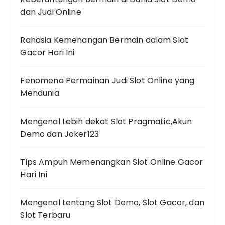
dan Judi Online
Rahasia Kemenangan Bermain dalam Slot
Gacor Hari Ini
Fenomena Permainan Judi Slot Online yang
Mendunia
Mengenal Lebih dekat Slot Pragmatic,Akun
Demo dan Joker123
Tips Ampuh Memenangkan Slot Online Gacor
Hari Ini
Mengenal tentang Slot Demo, Slot Gacor, dan
Slot Terbaru