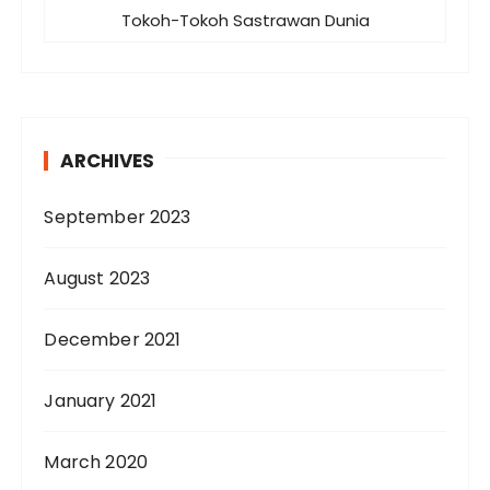
Tokoh-Tokoh Sastrawan Dunia
ARCHIVES
September 2023
August 2023
December 2021
January 2021
March 2020