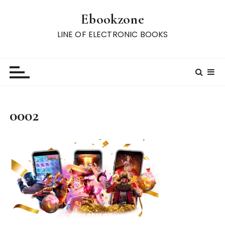
S
Ebookzone
k
i
LINE OF ELECTRONIC BOOKS
p
t
o
c
o
n
0002
t
e
n
t