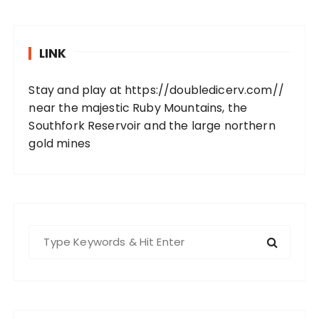
LINK
Stay and play at
https://doubledicerv.com//
near the majestic Ruby Mountains, the
Southfork Reservoir and the large northern
gold mines
S
e
a
r
c